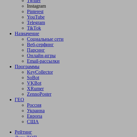
Twitter
Instagram
Pinterest
YouTube
Telegram
TikTok
Назначение
Социальные сети
Веб-серфинг
Парсинг
Онлайн-игры
Email-рассылки
Программы
KeyCollector
SoBot
VKBot
XRumer
ZennoPoster
ГЕО
Россия
Украина
Европа
США
Рейтинг