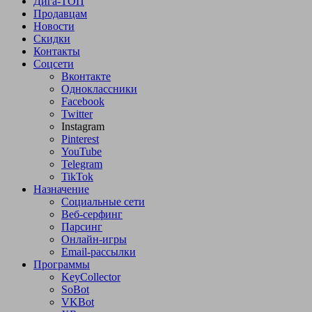
Дига-ТОП
Продавцам
Новости
Скидки
Контакты
Соцсети
Вконтакте
Одноклассники
Facebook
Twitter
Instagram
Pinterest
YouTube
Telegram
TikTok
Назначение
Социальные сети
Веб-серфинг
Парсинг
Онлайн-игры
Email-рассылки
Программы
KeyCollector
SoBot
VKBot