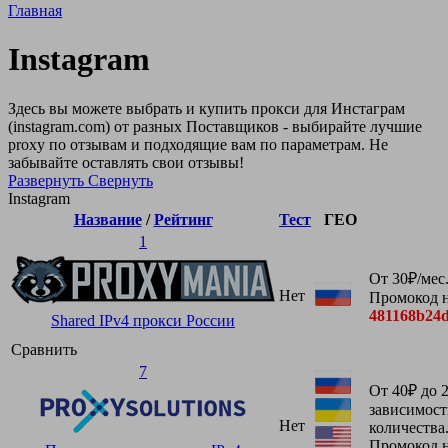
Главная
Instagram
Здесь вы можете выбрать и купить прокси для Инстаграм
(instagram.com) от разных Поставщиков - выбирайте лучшие
proxy по отзывам и подходящие вам по параметрам. Не
забывайте оставлять свои отзывы!
Развернуть
Свернуть
Instagram
Название
/
Рейтинг
Тест
ГЕО
1
От 30₽/мес
Нет
Промокод 
481168b24
Shared IPv4 прокси России
Сравнить
7
От 40₽ до 
зависимост
Нет
количества
Промокод н