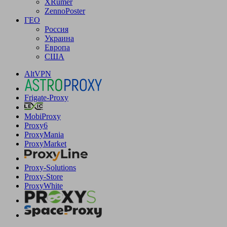
XRumer
ZennoPoster
ГЕО
Россия
Украина
Европа
США
AltVPN
Frigate-Proxy
MobiProxy
Proxy6
ProxyMania
ProxyMarket
Proxy-Solutions
Proxy-Store
ProxyWhite