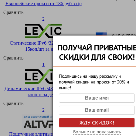
Европейские прокси от 186 руб за ip
Сравнить
2
0,15-0,65₽/
Да
10% купон
Статические IPv6 /32 подсети от
ПОЛУЧАЙ ПРИВАТНЫ
15коп/шт за день!
СКИДКИ ДЛЯ СВОИХ!
Сравнить
1
Подпишись на нашу рассылку и
получай скидки на прокси от 30% и
0,13-0,83₽/
Да
выше!
10% купон
Динамические IPv6 /48 подсети от 13
коп/шт за день!
Сравнить
2
ЖДУ СКИДОК!
Нет
100 рублей 
Больше не показывать
Поштучные элитные российские