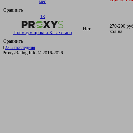
мес
Сравнить
13
270-290 руб
Нет
кол-ва
Премиум прокси Казахстана
Сравнить
1
2
3
→
последняя
Proxy-Rating.Info © 2016-2026