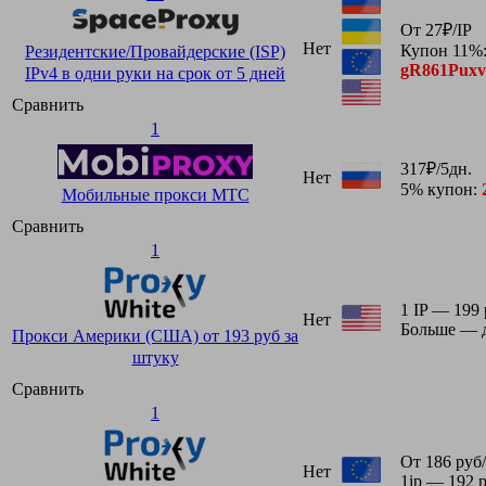
От 27₽/IP
Нет
Купон 11%
Резидентские/Провайдерские (ISP)
gR861Pux
IPv4 в одни руки на срок от 5 дней
Сравнить
1
317₽/5дн.
Нет
5% купон:
Мобильные прокси МТС
Сравнить
1
1 IP — 199 
Нет
Больше — 
Прокси Америки (США) от 193 руб за
штуку
Сравнить
1
От 186 руб
Нет
1ip — 192 