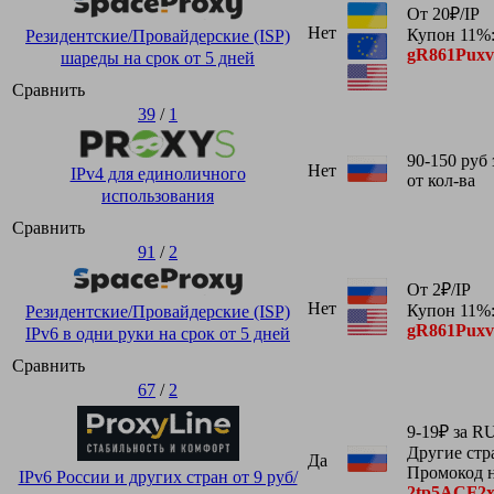
От 20₽/IP
Нет
Купон 11%
Резидентские/Провайдерские (ISP)
gR861Pux
шареды на срок от 5 дней
Сравнить
39
/
1
90-150 руб з
Нет
IPv4 для единоличного
от кол-ва
использования
Сравнить
91
/
2
От 2₽/IP
Нет
Купон 11%
Резидентские/Провайдерские (ISP)
gR861Pux
IPv6 в одни руки на срок от 5 дней
Сравнить
67
/
2
9-19₽ за RU
Другие стр
Да
Промокод н
IPv6 России и других стран от 9 руб/
2tp5ACF2