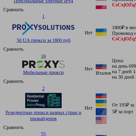
Персональные элитные IPv4
CsCxjOZq
Сравнить
1
1800₽ в ме
Нет
Промокод н
CsCxjOZq
50 UA прокси за 1800 руб
Сравнить
16
Цена:
на день 699
Нет
на 7 дней 
Мобильные прокси
Италия
на 30 дней
Сравнить
2
От 195₽ за
Нет
5₽ за порт
Резидентные прокси разных стран и
провайдеров
Сравнить
55