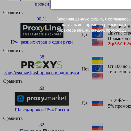
прокси
Сравнить
Заполняя данную форму, я соглашаюсь
90
/
1
получать информацию рекламного
36-55₽ за 
характера (акции, скидки, промокоды).
Другие стр
Да
Промокод н
IPv4 разных стран в одни руки
2tp5ACF2
Сравнить
38
От 100 до 1
Нет
ти от кол-в
Зарубежные ipv4 прокси в одни руки
Сравнить
35
17-29₽/мес.
Да
5% промок
Шаред-прокси IPv4 России
Сравнить
82