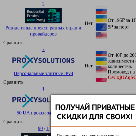
2
От 195₽ за 1
Нет
5₽ за порт
Резидентные прокси разных стран и
провайдеров
Сравнить
7
От 40₽ до 20
зависимости 
Нет
количества.
Промокод на
Персональные элитные IPv4
CsCxjOZqS
Сравнить
1
1800₽ в меся
Нет
ПОЛУЧАЙ ПРИВАТНЫЕ
Промокод на
CsCxjOZqS
50 UA прокси за 1800 руб
СКИДКИ ДЛЯ СВОИХ!
Сравнить
90
/
1
Подпишись на нашу рассылку и