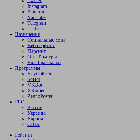
Twitter
Instagram
Pinterest
YouTube
Telegram
TikTok
Назначение
Социальные сети
Веб-серфинг
Парсинг
Онлайн-игры
Email-рассылки
Программы
KeyCollector
SoBot
VKBot
XRumer
ZennoPoster
ГЕО
Россия
Украина
Европа
США
Рейтинг