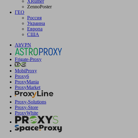
XRumer
ZennoPoster
ГЕО
Россия
Украина
Европа
США
AltVPN
Frigate-Proxy
MobiProxy
Proxy6
ProxyMania
ProxyMarket
Proxy-Solutions
Proxy-Store
ProxyWhite