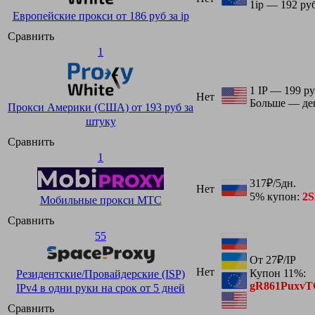
1ip — 192 ру
Европейские прокси от 186 руб за ip
Сравнить
1
1 IP — 199 ру
Нет
Больше — де
Прокси Америки (США) от 193 руб за
штуку
Сравнить
1
317₽/5дн.
Нет
5% купон:
2
Мобильные прокси МТС
Сравнить
55
От 27₽/IP
Нет
Купон 11%:
Резидентские/Провайдерские (ISP)
gR861Puxv
IPv4 в одни руки на срок от 5 дней
Сравнить