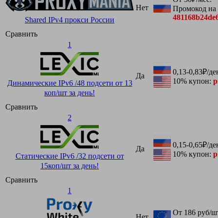
Нет
Промокод на
481168b24de
Shared IPv4 прокси России
Сравнить
1
0,13-0,83₽/де
Да
10% купон:
p
Динамические IPv6 /48 подсети от 13
коп/шт за день!
Сравнить
2
0,15-0,65₽/де
Да
10% купон:
p
Статические IPv6 /32 подсети от
15коп/шт за день!
Сравнить
1
От 186 руб/ш
Нет