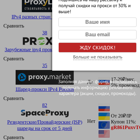
36-55₽ за RU
получай скидки на прокси от 30% и
Другие стран
Да
выше!
Промокод на
IPv4 разных стран в одни руки
2tp5ACF2x
Сравнить
38
От 100 до 160
Нет
ЖДУ СКИДОК!
ти от кол-ва 
Зарубежные ipv4 прокси в одни руки
Больше не показывать
Сравнить
35
17-29₽/мес.
Заполняя данную форму, я соглашаюсь
Да
5% промокод
получать информацию рекламного
Шаред-прокси IPv4 России
характера (акции, скидки, промокоды).
Сравнить
82
От 20₽/IP
Нет
Купон 11%:
Резидентские/Провайдерские (ISP)
gR861Puxv
шареды на срок от 5 дней
Сравнить