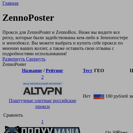
Главная
ZennoPoster
Прокси для ZennoPoster и ZennoBox. Ниже вы видите все
proxy, которые были задействованы кем-либо в Зеннопостере
и зеннобоксе. Вы можете выбрать и купить себе прокси по
мнению ваших коллег, а также оставить свои отзывы с
подробностями использования!
Развернуть
Свернуть
ZennoPoster
Название
/
Рейтинг
Тест
ГЕО
Ц
2
Нет
100 рублей за
Поштучные элитные российские
прокси
Сравнить
1
От 30₽/мес.