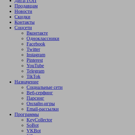
Дига-ТОП
Продавцам
Новости
Скидки
Контакты
Соцсети
Вконтакте
Одноклассники
Facebook
Twitter
Instagram
Pinterest
YouTube
Telegram
TikTok
Назначение
Социальные сети
Веб-серфинг
Парсинг
Онлайн-игры
Email-рассылки
Программы
KeyCollector
SoBot
VKBot