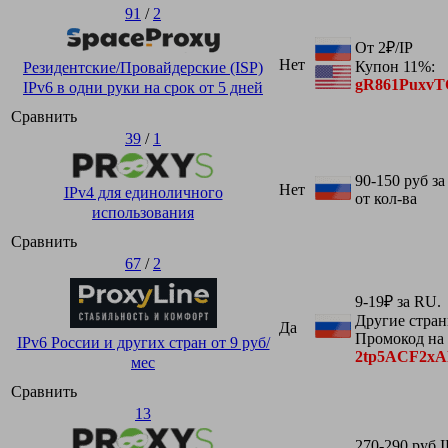
91
/
2
От 2₽/IP
Нет
Купон 11%:
Резидентские/Провайдерские (ISP)
gR861Puxv
IPv6 в одни руки на срок от 5 дней
Сравнить
39
/
1
90-150 руб за 
Нет
IPv4 для единоличного
от кол-ва
использования
Сравнить
67
/
2
9-19₽ за RU.
Другие стран
Да
Промокод на
IPv6 России и других стран от 9 руб/
2tp5ACF2x
мес
Сравнить
13
270-290 руб I