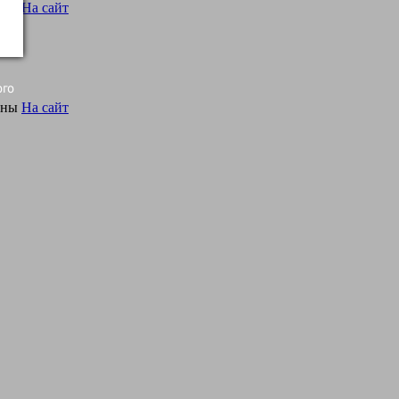
На сайт
ого
аны
На сайт