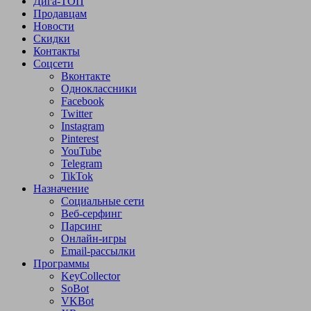
Дига-ТОП
Продавцам
Новости
Скидки
Контакты
Соцсети
Вконтакте
Одноклассники
Facebook
Twitter
Instagram
Pinterest
YouTube
Telegram
TikTok
Назначение
Социальные сети
Веб-серфинг
Парсинг
Онлайн-игры
Email-рассылки
Программы
KeyCollector
SoBot
VKBot