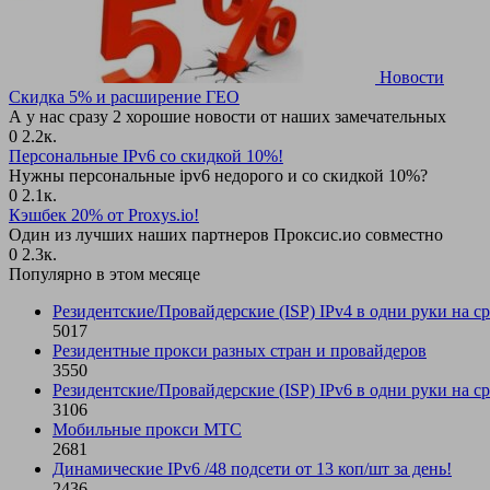
Новости
Скидка 5% и расширение ГЕО
А у нас сразу 2 хорошие новости от наших замечательных
0
2.2к.
Персональные IPv6 со скидкой 10%!
Нужны персональные ipv6 недорого и со скидкой 10%?
0
2.1к.
Кэшбек 20% от Proxys.io!
Один из лучших наших партнеров Проксис.ио совместно
0
2.3к.
Популярно в этом месяце
Резидентские/Провайдерские (ISP) IPv4 в одни руки на ср
5017
Резидентные прокси разных стран и провайдеров
3550
Резидентские/Провайдерские (ISP) IPv6 в одни руки на ср
3106
Мобильные прокси МТС
2681
Динамические IPv6 /48 подсети от 13 коп/шт за день!
2436