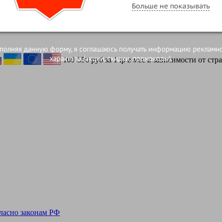
120 рублей за 1 proxy в месяц
Больше не показывать
полняя данную форму, я соглашаюсь получать информацию рекламн
характера (акции, скидки, промокоды).
100-550 руб за 1 ip в мес в зависимости от стр
гласно законам РФ