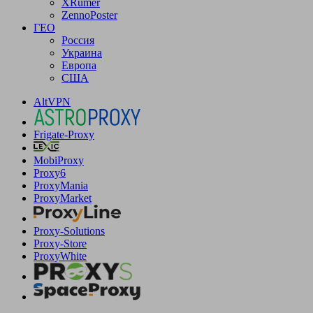
XRumer
ZennoPoster
ГЕО
Россия
Украина
Европа
США
AltVPN
Frigate-Proxy
MobiProxy
Proxy6
ProxyMania
ProxyMarket
Proxy-Solutions
Proxy-Store
ProxyWhite