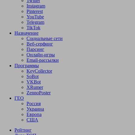
Twitter
Instagram
Pinterest
YouTube
Telegram
TikTok
Назначение
Социальные сети
Веб-серфинг
Парсинг
Онлайн-игры
Email-рассылки
Программы
KeyCollector
SoBot
VKBot
XRumer
ZennoPoster
ГЕО
Россия
Украина
Европа
США
Рейтинг